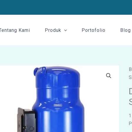
Tentang Kami
Produk
Portofolio
Blog
B
S
1
P