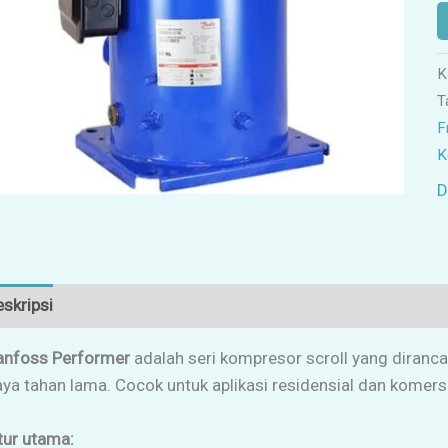
K
T
F
K
D
skripsi
Ulasan (0)
anfoss Performer
adalah seri kompresor scroll yang diranca
ya tahan lama. Cocok untuk aplikasi residensial dan komersi
tur utama: