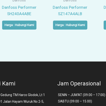
Danfoss
Danfoss
Danfoss Performer
Danfoss Performer
D
SH240A4ABE
SZ147A4ALB
Harga : Hubungi Kami
Harga : Hubungi Kami
i Kami
Jam Operasional
Gedung TM Harco Glodok, Lt 1
SENIN – JUM’AT (09.00 – 17.00)
SABTU (09.00 – 15.00)
 01 Jalan Hayam Wuruk No 2-5,