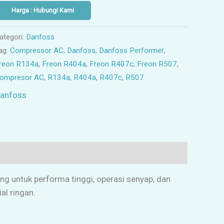
Harga : Hubungi Kami
ategori:
Danfoss
ag:
Compressor AC
,
Danfoss
,
Danfoss Performer
,
reon R134a
,
Freon R404a
,
Freon R407c
,
Freon R507
,
ompresor AC
,
R134a
,
R404a
,
R407c
,
R507
anfoss
ng untuk performa tinggi, operasi senyap, dan
al ringan.