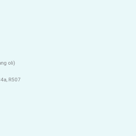
ng oli)
34a, R507