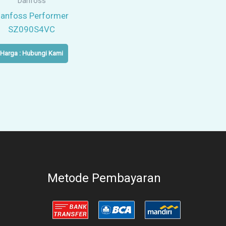
Danfoss
anfoss Performer
SZ090S4VC
Harga : Hubungi Kami
Metode Pembayaran