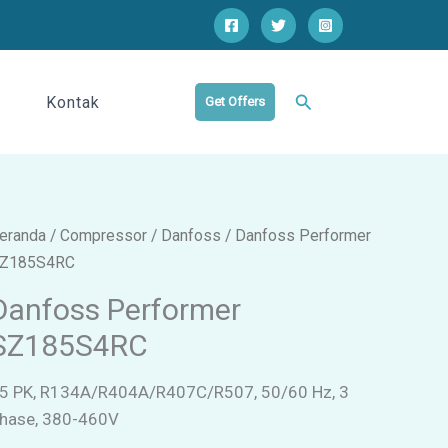
Cari
Kontak
Get Offers
eranda
/
Compressor
/
Danfoss
/ Danfoss Performer
Z185S4RC
Danfoss Performer
SZ185S4RC
5 PK, R134A/R404A/R407C/R507, 50/60 Hz, 3
hase, 380-460V