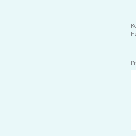
Ko
Hu
Pr