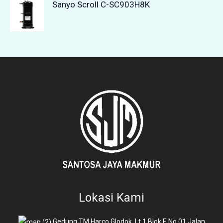
Sanyo Scroll C-SC903H8K
Lokasi Kami
Gedung TM Harco Glodok, Lt 1 Blok F, No 01 Jalan