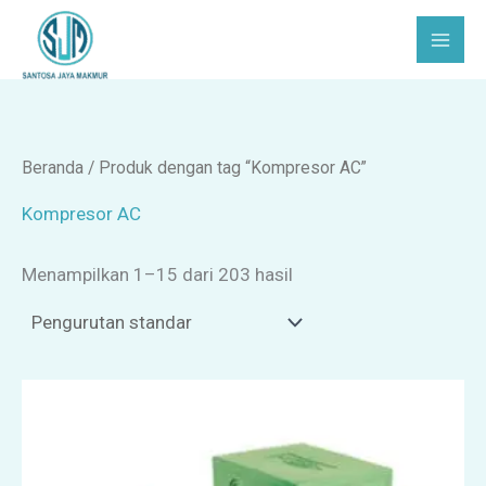
Lewati
C
P
ke
a
i
konten
r
l
i
i
h
Beranda
/ Produk dengan tag “Kompresor AC”
k
Kompresor AC
a
Menampilkan 1–15 dari 203 hasil
t
e
g
o
r
i