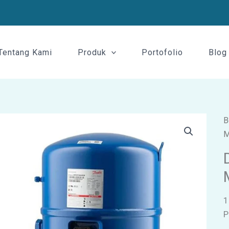
Tentang Kami
Produk
Portofolio
Blog
B
M
1
P