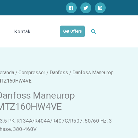
Cari
Kontak
Get Offers
eranda
/
Compressor
/
Danfoss
/ Danfoss Maneurop
TZ160HW4VE
Danfoss Maneurop
MTZ160HW4VE
3.5 PK, R134A/R404A/R407C/R507, 50/60 Hz, 3
hase, 380-460V