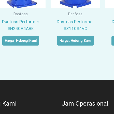
Danfoss
Danfoss
Danfoss Performer
Danfoss Performer
SH240A4ABE
SZ110S4VC
Harga : Hubungi Kami
Harga : Hubungi Kami
i Kami
Jam Operasional