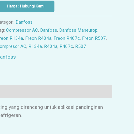
Harga : Hubungi Kami
ategori:
Danfoss
ag:
Compressor AC
,
Danfoss
,
Danfoss Maneurop
,
reon R134a
,
Freon R404a
,
Freon R407c
,
Freon R507
,
ompresor AC
,
R134a
,
R404a
,
R407c
,
R507
anfoss
ing yang dirancang untuk aplikasi pendinginan
efrigeran.