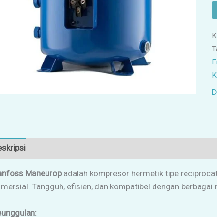
K
T
F
K
D
skripsi
Ulasan (0)
anfoss Maneurop
adalah kompresor hermetik tipe reciprocat
mersial. Tangguh, efisien, dan kompatibel dengan berbagai r
eunggulan: