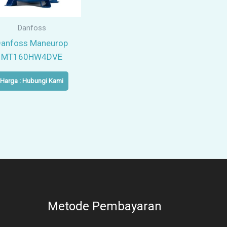
Danfoss
Danfoss Maneurop
MT160HW4DVE
Harga : Hubungi Kami
Metode Pembayaran