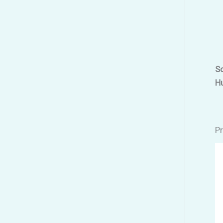
So
H
Pr