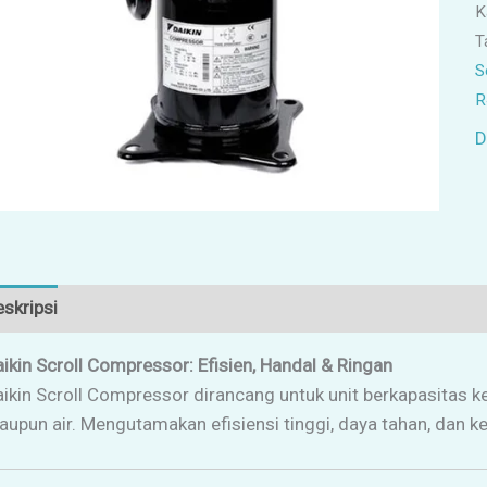
K
T
S
R
D
skripsi
Ulasan (0)
ikin Scroll Compressor: Efisien, Handal & Ringan
ikin Scroll Compressor dirancang untuk unit berkapasitas k
upun air. Mengutamakan efisiensi tinggi, daya tahan, dan k