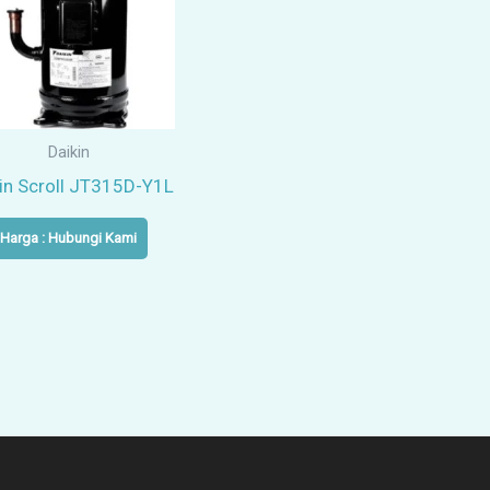
Daikin
in Scroll JT315D-Y1L
Harga : Hubungi Kami