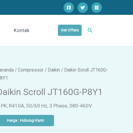
Cari
Kontak
Get Offers
eranda
/
Compressor
/
Daikin
/ Daikin Scroll JT160G-
8Y1
Daikin Scroll JT160G-P8Y1
 PK, R410A, 50/60 Hz, 3 Phase, 380-460V
Harga : Hubungi Kami