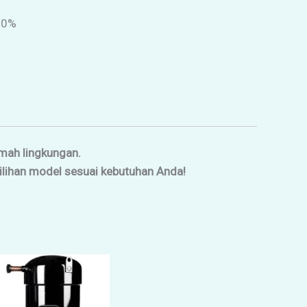
10%
amah lingkungan.
milihan model sesuai kebutuhan Anda!