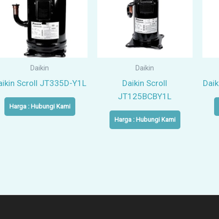
Daikin
Daikin
aikin Scroll JT335D-Y1L
Daikin Scroll
Daik
JT125BCBY1L
Harga : Hubungi Kami
Harga : Hubungi Kami