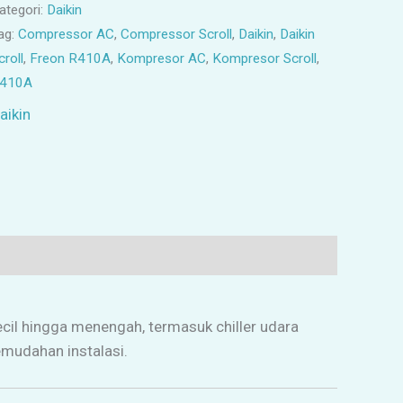
ategori:
Daikin
ag:
Compressor AC
,
Compressor Scroll
,
Daikin
,
Daikin
croll
,
Freon R410A
,
Kompresor AC
,
Kompresor Scroll
,
410A
aikin
ecil hingga menengah, termasuk chiller udara
emudahan instalasi.