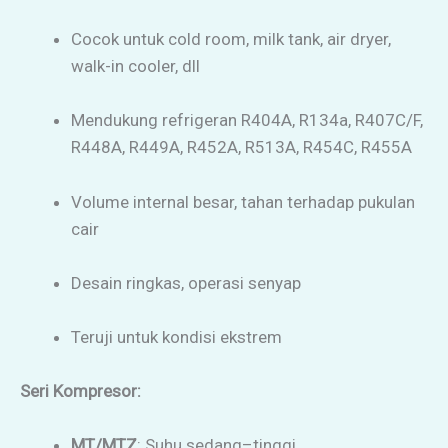
Cocok untuk cold room, milk tank, air dryer,
walk-in cooler, dll
Mendukung refrigeran R404A, R134a, R407C/F,
R448A, R449A, R452A, R513A, R454C, R455A
Volume internal besar, tahan terhadap pukulan
cair
Desain ringkas, operasi senyap
Teruji untuk kondisi ekstrem
Seri Kompresor:
MT/MTZ
: Suhu sedang–tinggi