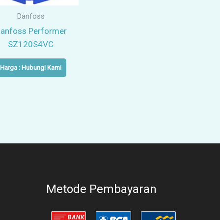
Danfoss
anfoss Performer
SZ120S4VC
Harga : Hubungi Kami
Metode Pembayaran