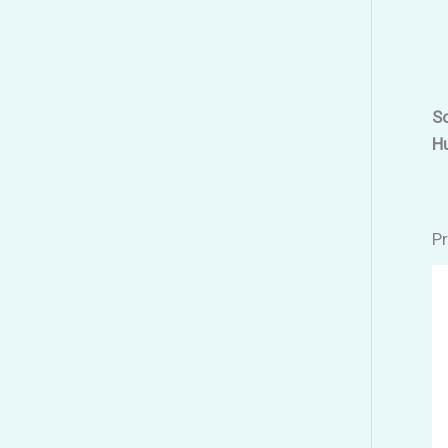
So
H
Pr