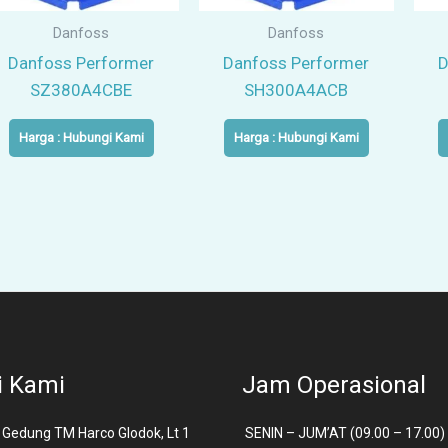
Danfoss
Danfoss
Danfoss Performer
Danfoss Performer
D
SZ380A4CBE
SH300A4ACB
Harga : Hubungi Kami
Harga : Hubungi Kami
i Kami
Jam Operasional
Gedung TM Harco Glodok, Lt 1
SENIN – JUM’AT (09.00 – 17.00)