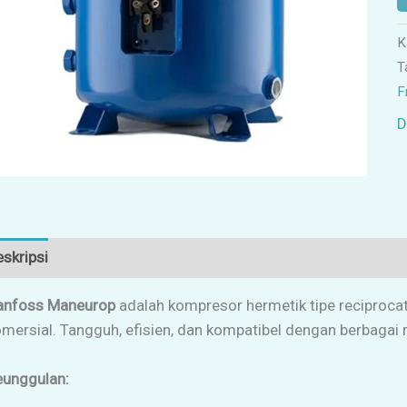
K
T
F
D
skripsi
Ulasan (0)
anfoss Maneurop
adalah kompresor hermetik tipe reciprocat
mersial. Tangguh, efisien, dan kompatibel dengan berbagai r
eunggulan: