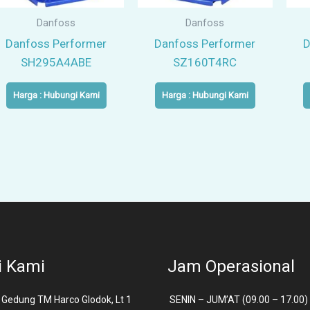
Danfoss
Danfoss
Danfoss Performer
Danfoss Performer
D
SH295A4ABE
SZ160T4RC
Harga : Hubungi Kami
Harga : Hubungi Kami
i Kami
Jam Operasional
Gedung TM Harco Glodok, Lt 1
SENIN – JUM’AT (09.00 – 17.00)