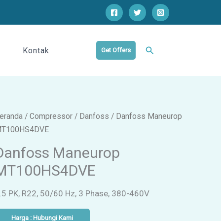
Cari
Kontak
Get Offers
eranda
/
Compressor
/
Danfoss
/ Danfoss Maneurop
T100HS4DVE
Danfoss Maneurop
MT100HS4DVE
.5 PK, R22, 50/60 Hz, 3 Phase, 380-460V
Harga : Hubungi Kami