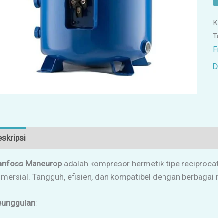
K
T
F
D
skripsi
Ulasan (0)
anfoss Maneurop
adalah kompresor hermetik tipe reciprocat
mersial. Tangguh, efisien, dan kompatibel dengan berbagai r
eunggulan: