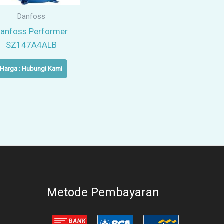
Danfoss
anfoss Performer
SZ147A4ALB
Harga : Hubungi Kami
Metode Pembayaran