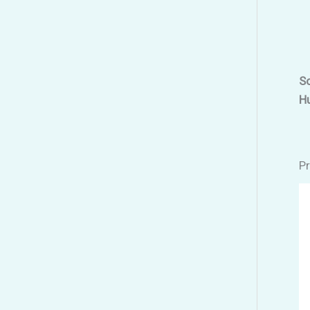
So
H
Pr