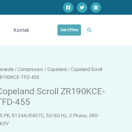
Cari
Kontak
Get Offers
eranda
/
Compressor
/
Copeland
/ Copeland Scroll
R190KCE-TFD-455
Copeland Scroll ZR190KCE-
TFD-455
5 PK, R134A/R407C, 50/60 Hz, 3 Phase, 380-
60V