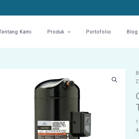
Tentang Kami
Produk
Portofolio
Blog
B
Z
1
4