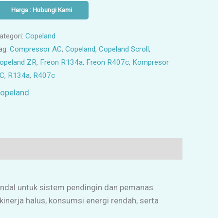
Harga : Hubungi Kami
ategori:
Copeland
ag:
Compressor AC
,
Copeland
,
Copeland Scroll
,
opeland ZR
,
Freon R134a
,
Freon R407c
,
Kompresor
C
,
R134a
,
R407c
opeland
ndal untuk sistem pendingin dan pemanas.
kinerja halus, konsumsi energi rendah, serta