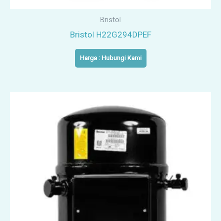
Bristol
Bristol H22G294DPEF
Harga : Hubungi Kami