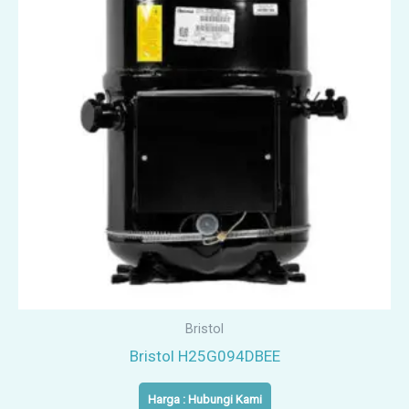
Bristol
Bristol H25G094DBEE
Harga : Hubungi Kami