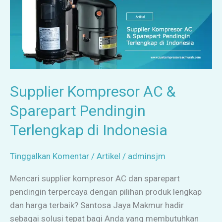
Pendingin
Terlengkap
di
Indonesia
Supplier Kompresor AC &
Sparepart Pendingin
Terlengkap di Indonesia
Tinggalkan Komentar
/
Artikel
/
adminsjm
Mencari supplier kompresor AC dan sparepart
pendingin terpercaya dengan pilihan produk lengkap
dan harga terbaik? Santosa Jaya Makmur hadir
sebagai solusi tepat bagi Anda yang membutuhkan