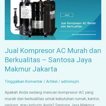
dan
Berkualitas
–
Santosa
Jaya
Makmur
Jakarta
Jual Kompresor AC Murah dan
Berkualitas – Santosa Jaya
Makmur Jakarta
Tinggalkan Komentar
/
Artikel
/
adminsjm
Apakah Anda sedang mencari kompresor AC yang
murah dan berkualitas untuk kebutuhan rumah, kantor,
gedung, atau industri Anda? Santosa Jaya Makmur