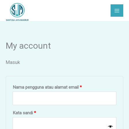
Lewati
Wajib
Wajib
Wajib
Wajib
ke
konten
My account
Masuk
Nama pengguna atau alamat email
*
Kata sandi
*